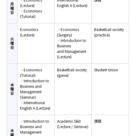
・Economics
International
課題
月
(Lecture)
English A (Lecture)
曜
・Economics
日
(Tutorial)
Economics
・Economics
Basketball society
(Lecture)
(Surgery)
(practice)
火
・Introduction to
曜
Business
日
and Management
(Lecture)
・Economics
Basketball society
Student Union
(Tutorial)
(game)
・Introduction to
水
Business and
曜
Management
日
(Seminar)
・International
English A (Lecture)
・Introduction to
Academic Skill
課題
Business and
(Lecture / Seminar)
木
Management
曜