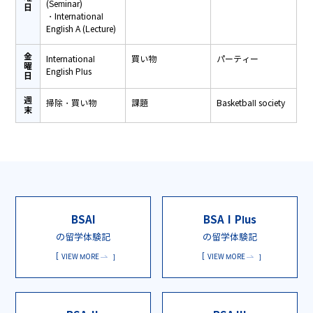
(Seminar)
日
・International
English A (Lecture)
金
International
買い物
パーティー
曜
English Plus
日
週
掃除・買い物
課題
Basketball society
末
BSAI
BSAⅠPlus
の留学体験記
の留学体験記
VIEW MORE
VIEW MORE